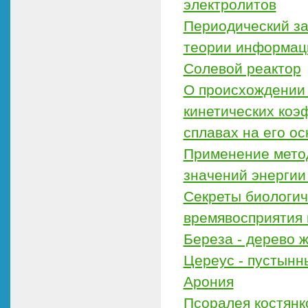
электролитов
Периодический за
теории информац
Солевой реактор
О происхождении
кинетических коэ
сплавах на его ос
Применение метод
значений энергии
Секреты биологич
времявосприятия 
Береза - дерево 
Цереус - пустынн
Арония
Псоралея костянк