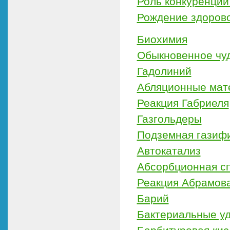
Роль конкуренции
Рождение здорово
Биохимия
Обыкновенное чу
Гадолиний
Абляционные мат
Реакция Габриеля
Газгольдеры
Подземная газифи
Автокатализ
Абсорбционная сп
Реакция Абрамов
Барий
Бактериальные у