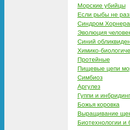
Морские убийцы
Если рыбы не ра
Синдром Хорнера 
Эволюция человек
Синий обликвиденс
Химико-биологиче
Протейные
Пищевые цепи мо
Симбиоз
Аргулез
Гуппи и инбридин
Божья коровка
Выращивание щен
Биотехнологии и