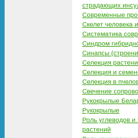
страдающих инсу
Современные про
Скелет человека 
Систематика сов
Синдром гибридно
Синапсы (строени
Селекция растен
Селекция и семен
Селекция в пчело
Свечение сопров
Рукокрылые Бела
Рукокрылые
Роль углеводов и
растений