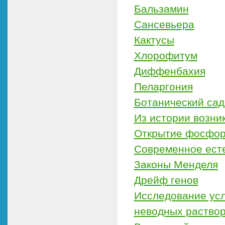
Бальзамин
Сансевьера
Кактусы
Хлорофитум
Диффенбахия
Пеларгония
Ботанический сад
Из истории возни
Открытие фосфо
Современное ест
Законы Менделя
Дрейф генов
Исследование усло
неводных раство