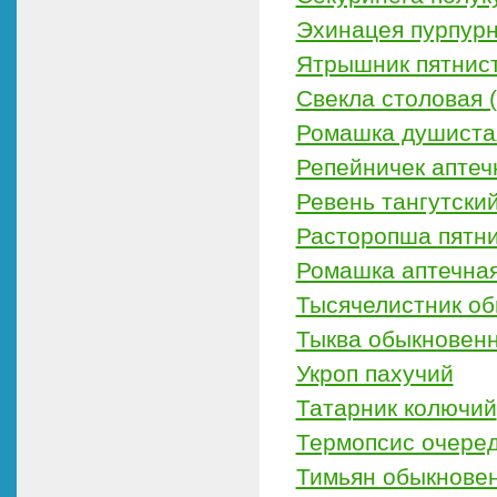
Эхинацея пурпурн
Ятрышник пятнист
Свекла столовая 
Ромашка душиста
Репейничек аптеч
Ревень тангутски
Расторопша пятни
Ромашка аптечная
Тысячелистник о
Тыква обыкновен
Укроп пахучий
Татарник колючий
Термопсис очере
Тимьян обыкнове