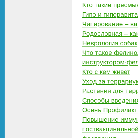
Кто такие пресм
Гипо и гиперавит
Чипирование – ва
Родословная – ка
Неврология собак
Что такое фелино
инструктором-фе
Кто с кем живет
Уход за террариу
Растения для тер
Способы введения
Осень Профилакт
Повышение иммунн
поствакцинальной