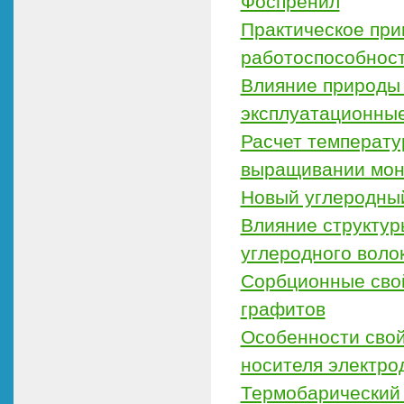
Фоспренил
Практическое пр
работоспособнос
Влияние природы 
эксплуатационны
Расчет температу
выращивании моно
Новый углеродный
Влияние структур
углеродного воло
Сорбционные сво
графитов
Особенности свой
носителя электро
Термобарический 