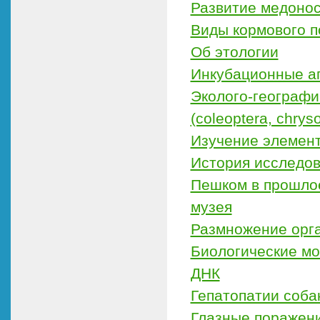
Развитие медонос
Виды кормового п
Об этологии
Инкубационные а
Эколого-географи
(coleoptera, chry
Изучение элемент
История исследо
Пешком в прошлое
музея
Размножение орг
Биологические м
ДНК
Гепатопатии соба
Глазные поражени