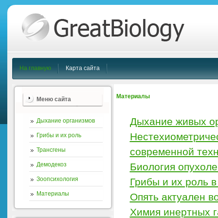
На главную
Карта сайта
Материалы
Меню сайта
Дыхание живых о
Дыхание организмов
Нестехиометричес
Грибы и их роль
современной тех
Трансгены
Демодекоз
Биология опухоле
Зоопсихология
Грибы и их роль 
Материалы
Опять актуален во
Химия инертных г