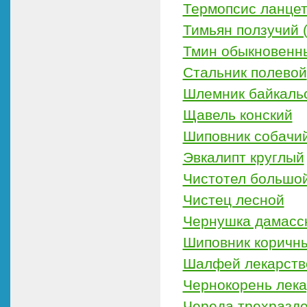
Термопсис ланце
Тимьян ползучий 
Тмин обыкновенн
Стальник полевой
Шлемник байкаль
Щавель конский
Шиповник собачи
Эвкалипт круглый
Чистотел большо
Чистец лесной
Чернушка дамасс
Шиповник коричны
Шалфей лекарств
Чернокорень лек
Череда трехразд