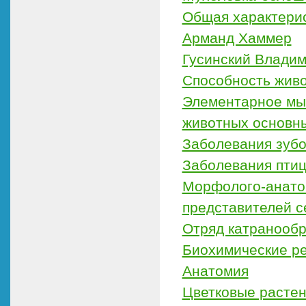
Общая характерис
Арманд Хаммер
Гусинский Влади
Способность живо
Элементарное мыш
животных основны
Заболевания зубо
Заболевания пти
Морфолого-анатом
представителей с
Отряд катранообр
Биохимические р
Анатомия
Цветковые расте