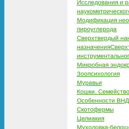
Исследования и р
наукометрическог
Модификация нео
пироуглерода
Сверхтвердый на
назначенияСверх
инструментальног
Микробная эндокр
Зоопсихология
Муравьи
Кошки. Семейств
Особенности ВНД
Скотофермы
Целиакия
Мухоловка-белош