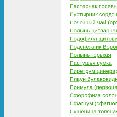
Пастернак посевн
Пустырник сердеч
Почечный чай (ор
Полынь цитварна
Подофилл щитов
Подснежник Воро
Полынь горькая
Пастушья сумка
Пиретрум цинера
Плаун булавовид
Примула (первоцв
Сферофиза солон
Сфагнум (сфагно
Сушеница топяная