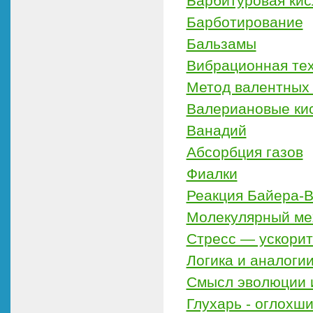
Барбитуровая кис
Барботирование
Бальзамы
Вибрационная те
Метод валентных 
Валериановые ки
Ванадий
Абсорбция газов
Фиалки
Реакция Байера-
Молекулярный ме
Стресс — ускори
Логика и аналоги
Смысл эволюции 
Глухарь - оглохш