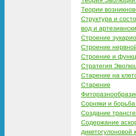
Теории возникнов
Структура и сост
вод и артезианск
Строение эукарио
Строение нервной
Строение и функц
Стратегия Эволю
Старение на клет
Старение
Фиторазнообразие
Сорняки и борьба
Создание трансге
Содержание аскор
дикетогулоновой 