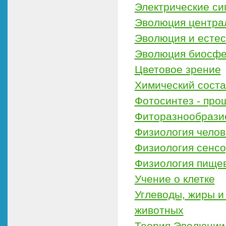
Электрические си
Эволюция центра
Эволюция и есте
Эволюция биосфе
Цветовое зрение
Химический соста
Фотосинтез - про
Фиторазнообразие
Физиология челов
Физиология сенс
Физиология пище
Учение о клетке
Углеводы, жиры и 
животных
Теория Эволюции