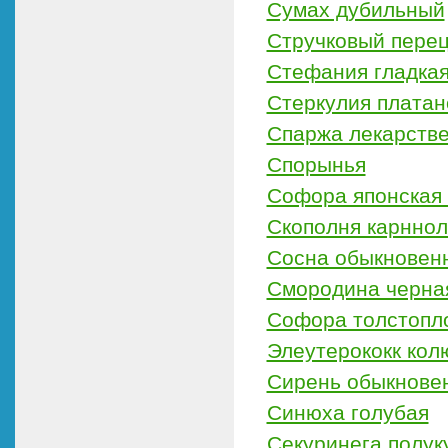
Сумах дубильный
Стручковый перец
Стефания гладка
Стеркулия платан
Спаржа лекарств
Спорынья
Софора японская 
Скополня карннол
Сосна обыкновенн
Смородина черна
Софора толстопл
Элеутерококк кол
Сирень обыкнове
Синюха голубая
Секуринега полук