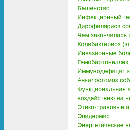
Бешенство
Инфекционный ге
Дирофиляриоз со
Чем закончилась 
Колибактериоз (э
Инвазионные бол
Гемобартонеллез,
Иммунодефицит 
Анкилостомоз соб
Функциональная а
воздействию на н
Этико-правовые а
Эпидермис
Энергетические в