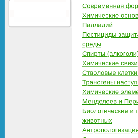
Современная фор
Химические осно
Палладий
Пестициды защита
среды
Спирты (алкоголи
Химические связи
Стволовые клетки
Трансгены насту
Химические элеме
Менделеев и Пери
Биологические и 
животных
Антропологизация