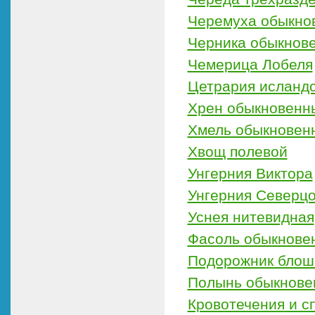
Черемуха обыкно
Черника обыкнов
Чемерица Лобеля
Цетрария исландс
Хрен обыкновенн
Хмель обыкновен
Хвощ полевой
Унгерния Виктора
Унгерния Северц
Уснея нитевидная
Фасоль обыкнове
Подорожник бло
Полынь обыкнове
Кровотечения и с