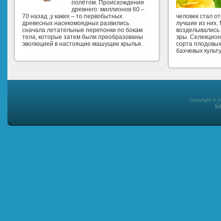
полётом. Происхождения
древнего: миллионов 60 –
70 назад ,у каких – то первобытных
человек стал о
древесных насекомоядных развились
лучшие из них.
сначала летательные перепонки по бокам
возделывались 
тела, которые затем были преобразованы
эры. Селекцио
эволюцией в настоящие машущие крылья.
сорта плодовых
бахчевых культу
Copyright © 
Би