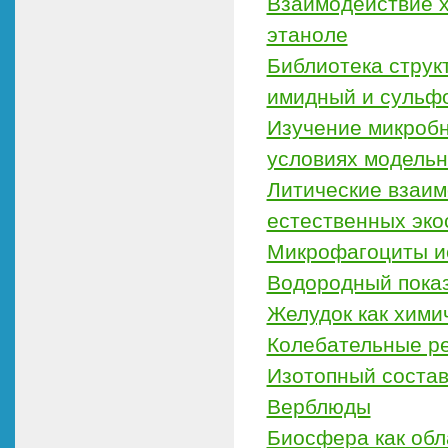
Взаимодействие х
этаноле
Библиотека струк
имидный и сульф
Изучение микроб
условиях модельн
Литические взаим
естественных эко
Микрофагоциты и
Водородный показ
Желудок как хими
Колебательные р
Изотопный состав
Верблюды
Биосфера как обл