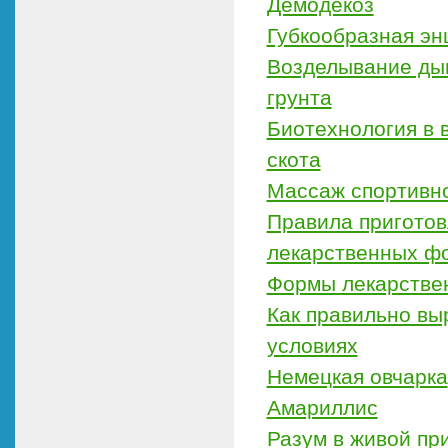
Демодекоз
Губкообразная эн
Возделывание дын
грунта
Биотехнология в 
скота
Массаж спортивн
Правила приготовл
лекарственных фо
Формы лекарствен
Как правильно вы
условиях
Немецкая овчарка
Амариллис
Разум в живой пр