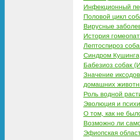
Инфекционный пе
Половой цикл соб
Вирусные заболе
История гомеопат
Лептоспироз соба
Синдром Кушинга
Бабезиоз собак (
Значение иксодов
домашних животн
Роль водной раст
Эволюция и психи
О том, как не бы
Возможно ли сам
Эфиопская облас