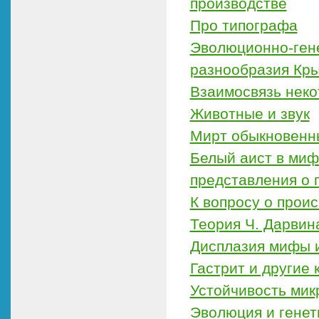
производстве
Про типографа
Эволюционно-гене
разнообразия Кр
Взаимосвязь неко
Животные и звук
Мирт обыкновенн
Белый аист в миф
представления о
К вопросу о прои
Теория Ч. Дарвин
Дисплазия мифы 
Гастрит и другие
Устойчивость мик
Эволюция и генети