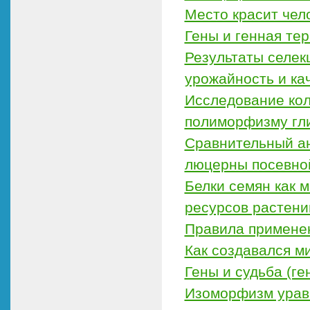
Место красит чел
Гены и генная те
Результаты селек
урожайность и ка
Исследование колл
полиморфизму гл
Сравнительный а
люцерны посевной
Белки семян как 
ресурсов растени
Правила примене
Как создавался м
Гены и судьба (г
Изоморфизм урав