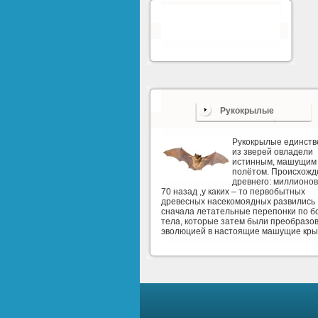
Рукокрылые
Рукокрылые единст
из зверей овладели
истинным, машущим
полётом. Происхожд
древнего: миллионов
70 назад ,у каких – то первобытных
древесных насекомоядных развились
сначала летательные перепонки по б
тела, которые затем были преобразо
эволюцией в настоящие машущие кры