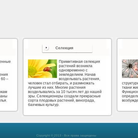
Селекция
венные
Примитивная селекция
растений возникла
одновременно с
ения
земледелием. Начав
 60 –
возделывать растения,
человек стал отбирать, и размножать
структу
лучшие из них. Многие растения
ткани жи
окам
возделывались за 10 тысяч лет до нашей
Функцион
ваны
эры. Селекционеры создали прекрасные
определя
лья.
сорта плодовых растений, винограда,
возбужд
бахчевых культур.
Copyright © 2013 - Все права защищены