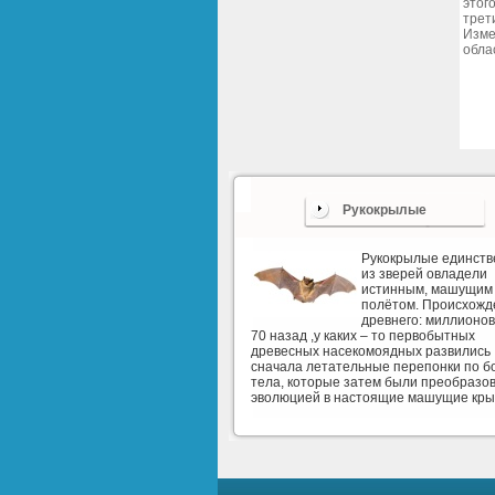
этог
трет
Изме
обла
Рукокрылые
Рукокрылые единст
из зверей овладели
истинным, машущим
полётом. Происхожд
древнего: миллионов
70 назад ,у каких – то первобытных
древесных насекомоядных развились
сначала летательные перепонки по б
тела, которые затем были преобразо
эволюцией в настоящие машущие кры