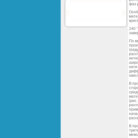
фаз 
Особ
мате
крис
240 
заве
По м
прои
град
расс
инте
шири
нити
дифф
окис
В пр
стор
сред
мате
(рис
рент
прив
нача
расс
В пр
трет
межс