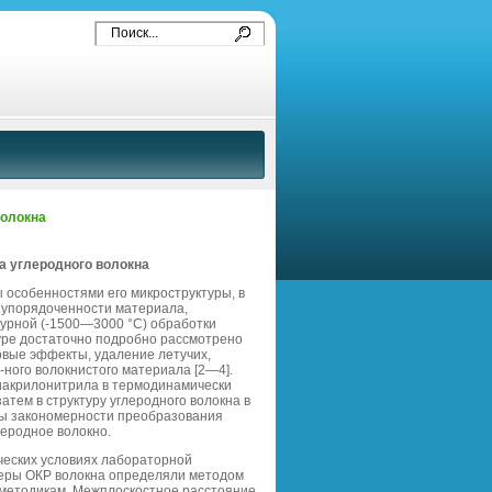
волокна
а углеродного волокна
 особенностями его микроструктуры, в
ю упорядоченности материала,
урной (-1500—3000 °С) обработки
туре достаточно подробно рассмотрено
вые эффекты, удаление летучих,
ного волокнистого материала [2—4].
иакрилонитрила в термодинамически
тем в структуру углеродного волокна в
ны закономерности преобразования
еродное волокно.
ческих условиях лабораторной
меры ОКР волокна определяли методом
 методикам. Межплоскостное расстояние