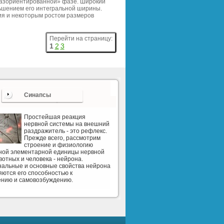
«разориентированной» фазе. Широкий
ьшением его интегральной ширины.
я и некоторым ростом размеров
Перейти на страницу:
1
2
3
Синапсы
Простейшая реакция
нервной системы на внешний
раздражитель - это рефлекс.
Прежде всего, рассмотрим
строение и физиологию
рной элементарной единицы нервной
вотных и человека - нейрона.
альные и основные свойства нейрона
ются его способностью к
ению и самовозбуждению.