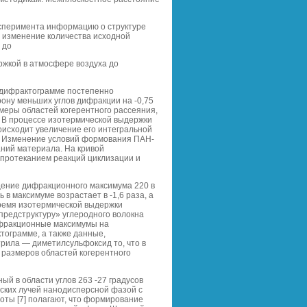
эксперимента информацию о структуре
ь изменение количества исходной
 до
ржкой в атмосфере воздуха до
 дифрактограмме постепенно
ону меньших углов дифракции на -0,75
змеры областей когерентного рассеяния,
). В процессе изотермической выдержки
исходит увеличение его интегральной
. Изменение условий формования ПАН-
ний материала. На кривой
протеканием реакций циклизации и
ещение дифракционного максимума 220 в
 в максимуме возрастает в -1,6 раза, а
время изотермической выдержки
предструктуру» углеродного волокна
дифракционные максимумы на
тограмме, а также данные,
трила — диметилсульфоксид то, что в
размеров областей когерентного
й в области углов 263 -27 градусов
ских лучей нанодисперсной фазой с
оты [7] полагают, что формирование