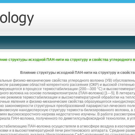
ние структуры исходной ПАН-нити на структуру и свойства углеродного 
Влияние структуры исходной ПАН-нити на структуру и свойств
альные физико-механические свойства углеродного волокна (УВ) обусловлены
числе размерами областей когерентного рассеяния (ОКР) и высокой степень
ирующегося в процессе термостабилизации (200—300 °С) и высокотемперат
дного волокна на основе полиакрилонитрила (ПАН-волокна) [1—5]. В литера
ние режимов термостабилизации и высокотемпературной обработки на тепло
очные явления и физико-механические свойства образующегося нанодисперс-
ко закономерности структурных преобразований паракристал-лического пол
вновесную нанодисперсную структуру термоста-билизированного волокна, а за
виях высокоскоростного нагрева недостаточно изучены. В работе рассмотре
риала ПАН-волокна, полученного по диметилсульфоксидной технологии, в угл
остабилизацию ПАН-волокна осуществляли в атмосфере воздуха в изотерми
новки и в высокотемпературной печи рентгеновского аппарата. Средние раз
геноструктурного анализа (фильтрованное СиА^-излучение) по стандартным