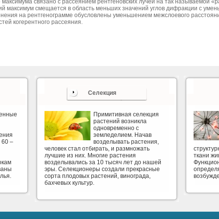
о максимума связано с рассеянием рентгеновских лучей на так называемой 
ий максимум смещается в область меньших значений углов дифракции с умен
нения на рентгенограмме обусловлены уменьшением межслоевого расстояни
стей когерентного рассеяния.
Селекция
венные
Примитивная селекция
растений возникла
одновременно с
ения
земледелием. Начав
 60 –
возделывать растения,
человек стал отбирать, и размножать
структу
лучшие из них. Многие растения
ткани жи
окам
возделывались за 10 тысяч лет до нашей
Функцион
ваны
эры. Селекционеры создали прекрасные
определя
лья.
сорта плодовых растений, винограда,
возбужд
бахчевых культур.