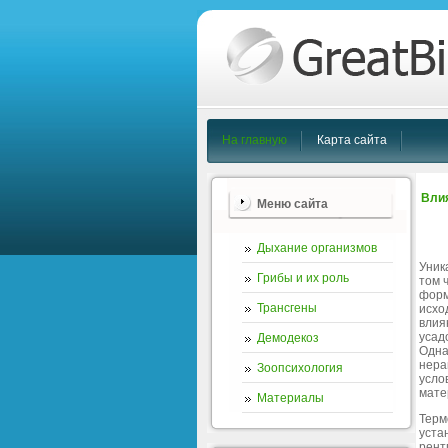
На главную
Карта сайта
Влия
Меню сайта
Дыхание организмов
Уник
Грибы и их роль
том 
форм
Трансгены
исхо
влия
усад
Демодекоз
Одна
нера
Зоопсихология
усло
мате
Материалы
Терм
уста
рент