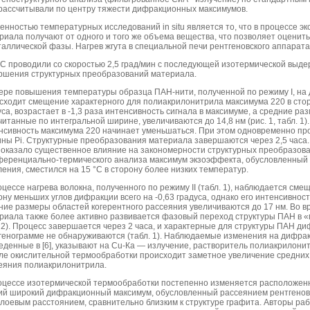
рассчитывали по центру тяжести дифракционных максимумов.
енностью температурных исследований in situ является то, что в процессе 
риала получают от одного и того же объема вещества, что позволяет оценит
таллической фазы. Нагрев жгута в специальной печи рентгеновского аппарата
°С проводили со скоростью 2,5 град/мин с последующей изотермической выде
ршения структурных преобразований материала.
ере повышения температуры образца ПАН-нити, полученной по режиму I, на
сходит смещение характерного для полиакрилонитрила максимума 220 в стор
уса, возрастает в -1,3 раза интенсивность сигнала в максимуме, а средние ра
читанные по интегральной ширине, увеличиваются до 14,8 нм (рис. 1, табл. 1
нсивность максимума 220 начинает уменьшаться. При этом одновременно про
ны Pi. Структурные преобразования материала завершаются через 2,5 часа
 оказало существенное влияние на закономерности структурных преобразова
еренциально-термического анализа максимум экзоэффекта, обусловленный 
ления, сместился на 15 °С в сторону более низких температур.
оцессе нагрева волокна, полученного по режиму II (табл. 1), наблюдается см
ону меньших углов дифракции всего на -0,63 градуса, однако его интенсивность
ние размеры областей когерентного рассеяния увеличиваются до 17 нм. Во 
риала также более активно развивается фазовый переход структуры ПАН в «
. 2). Процесс завершается через 2 часа, и характерные для структуры ПАН 
генограмме не обнаруживаются (табл. 1). Наблюдаемые изменения на дифрак
еденные в [6], указывают на Cu-Ка — излучение, растворитель полиакрилони
ле окислительной термообработки происходит заметное увеличение средних 
еяния полиакрилонитрила.
оцессе изотермической термообработки постепенно изменяется расположенны
ий широкий дифракционный максимум, обусловленный рассеянием рентгенов
лоевым расстоянием, сравнительно близким к структуре графита. Авторы раб