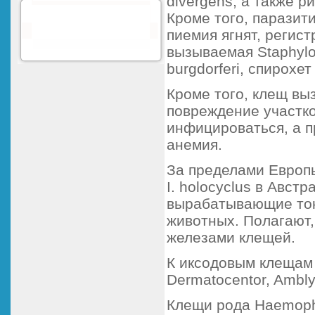
divergens, а также 
Кроме того, паразит
пиемия ягнят, регис
вызываемая Staphylo
burgdorferi, спирохе
Кроме того, клещ вы
повреждение участко
инфицироваться, а п
анемия.
За пределами Европы
I. holocyclus в Авст
вырабатывающие ток
животных. Полагают,
железами клещей.
К иксодовым клещам 
Dermatocentor, Ambl
Клещи рода Haemoph