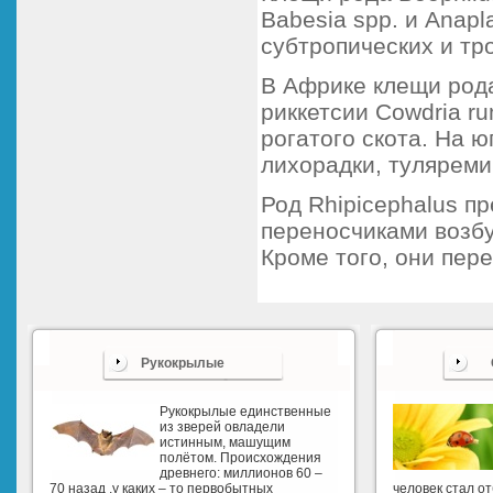
Babesia spp. и Anapl
субтропических и тр
В Африке клещи род
риккетсии Cowdria ru
рогатого скота. На 
лихорадки, туляреми
Род Rhipicephalus п
переносчиками возбу
Кроме того, они пер
Рукокрылые
Рукокрылые единственные
из зверей овладели
истинным, машущим
полётом. Происхождения
древнего: миллионов 60 –
70 назад ,у каких – то первобытных
человек стал о