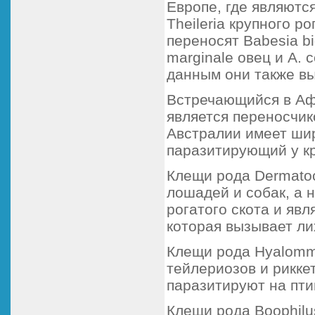
Европе, где являются
Theileria крупного р
переносят Babesia b
marginale овец и A. 
данным они также в
Встречающийся в Афр
является переносчико
Австралии имеет шир
паразитирующий у кр
Клещи рода Dermatoc
лошадей и собак, а 
рогатого скота и явля
которая вызывает ли
Клещи рода Hyalomm
тейлериозов и рикке
паразитируют на пти
Клещи рода Boophil