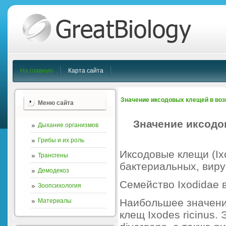
На главную
Карта сайта
Значение иксодовых клещей в во
Меню сайта
Значение иксодо
Дыхание организмов
Грибы и их роль
Иксодовые клещи (Ix
Трансгены
бактериальных, виру
Демодекоз
Семейство Ixodidae 
Зоопсихология
Наибольшее значение
Материалы
клещ Ixodes ricinus.