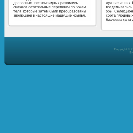
древесных насекомоядных развились
лучшие из них.
сначала летательные перепонки по бокам
возделывались 
тела, которые затем были преобразованы
эры. Селекцио
эволюцией в настоящие машущие крылья.
сорта плодовых
бахчевых культу
Copyright © 
Би