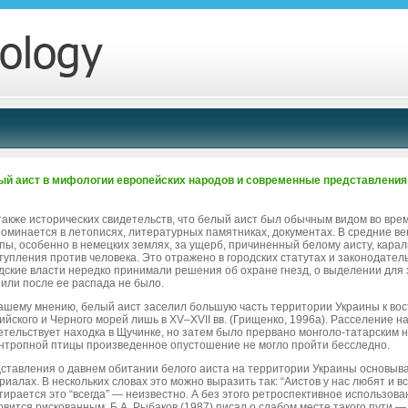
й аист в мифологии европейских народов и современные представления
также исторических свидетельств, что белый аист был обычным видом во врем
поминается в летописях, литературных памятниках, документах. В средние ве
пы, особенно в немецких землях, за ущерб, причиненный белому аисту, карали 
упления против человека. Это отражено в городских статутах и законодательных 
дские власти нередко принимали решения об охране гнезд, о выделении для эт
 или после ее распада не было.
ашему мнению, белый аист заселил большую часть территории Украины к вос
ийского и Черного морей лишь в XV–XVII вв. (Грищенко, 1996а). Расселение на
етельствует находка в Щучинке, но затем было прервано монголо-татарским
нтропной птицы произведенное опустошение не могло пройти бесследно.
ставления о давнем обитании белого аиста на территории Украины основыв
риалах. В нескольких словах это можно выразить так: “Аистов у нас любят и вс
тирается это “всегда” — неизвестно. А без этого ретроспективное использов
овится рискованным. Б.А. Рыбаков (1987) писал о слабом месте такого пути — 