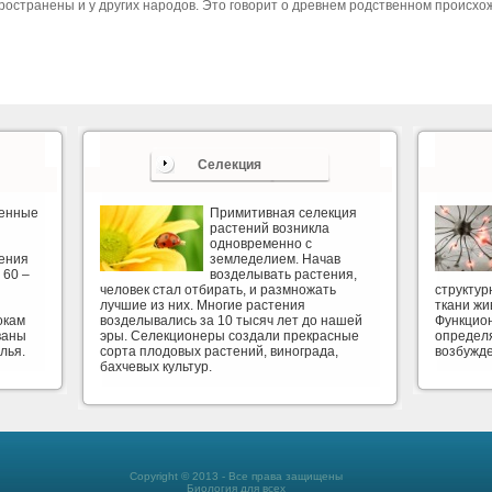
ространены и у других народов. Это говорит о древнем родственном происхо
Селекция
венные
Примитивная селекция
растений возникла
одновременно с
ения
земледелием. Начав
 60 –
возделывать растения,
человек стал отбирать, и размножать
структу
лучшие из них. Многие растения
ткани жи
окам
возделывались за 10 тысяч лет до нашей
Функцион
ваны
эры. Селекционеры создали прекрасные
определя
лья.
сорта плодовых растений, винограда,
возбужд
бахчевых культур.
Copyright © 2013 - Все права защищены
Биология для всех