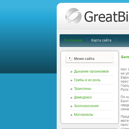
На главную
Карта сайта
Белы
Меню сайта
Нет 
Дыхание организмов
не у
Евро
Грибы и их роль
прест
Горо
Трансгены
Руси
По н
Демодекоз
Балт
свид
Зоопсихология
сина
Материалы
Пред
мате
прос
стан