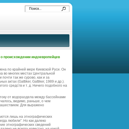
 о происхождении индоевропейцев
ена по крайней мере Киевской Руси. Он
ка во многих местах Центральной
почти так же сурово, как и за
актах (Gattiker, Gattiker, 1989 и др.).
ого средств и т. д. Ничего подобного на
току от водораздела между бассейнами
чалось, видимо, раньше, о чем
 нашествием. Для выражено
аются лишь на этнографических
егда любили”. Но как далеко
ание этнографических сведений
далеко не всегда известно, на какой