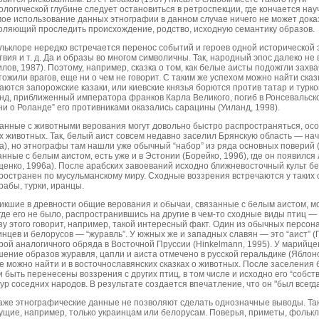
ологической глубине следует остановиться в ретроспекции, где кончается на
ое использование данных этнографии в данном случае ничего не может дока
оляющий проследить происхождение, родство, исходную семантику образов.
льклоре нередко встречается перенос событий и героев одной исторической 
твия и т. д. Да и образы во многом символичны. Так, народный эпос далеко не
илов, 1987). Поэтому, например, сказка о том, как белые аисты подожгли зах
тожили врагов, еще ни о чем не говорит. С таким же успехом можно найти сказ
аются запорожские казаки, или киевские князья борются против татар и турко
нд, приближенный императора франков Карла Великого, погиб в Ронсевальском 
ни о Роланде” его противниками оказались сарацины (Уиланд, 1998).
анные с животными верования могут довольно быстро распространяться, ос
х животных. Так, белый аист совсем недавно заселил Брянскую область — нач
а), но этнографы там нашли уже обычный “набор” из ряда основных поверий (
анные с белым аистом, есть уже и в Эстонии (Борейко, 1996), где он появилс
щенко, 1996а). После арабских завоеваний исходно ближневосточный культ б
ространен по мусульманскому миру. Сходные воззрения встречаются у таких
рабы, турки, иранцы.
икшие в древности общие верования и обычаи, связанные с белым аистом, м
 где его не было, распространившись на другие в чем-то сходные виды птиц — 
зу этого говорит, например, такой интересный факт. Один из обычных персона
инцев и белорусов — “журавль”. У южных же и западных славян — это “аист” (
рой аналогичного обряда в Восточной Пруссии (Hinkelmann, 1995). У марийцев
ение образов журавля, цапли и аиста отмечено в русской геральдике (Яблонов
е можно найти и в восточнославянских сказках о животных. После заселения
и быть перенесены воззрения с других птиц, в том числе и исходно его “собст
тур соседних народов. В результате создается впечатление, что он "был всегда
аже этнографические данные не позволяют сделать однозначные выводы. Так
ущие, например, только украинцам или белорусам. Поверья, приметы, фольк