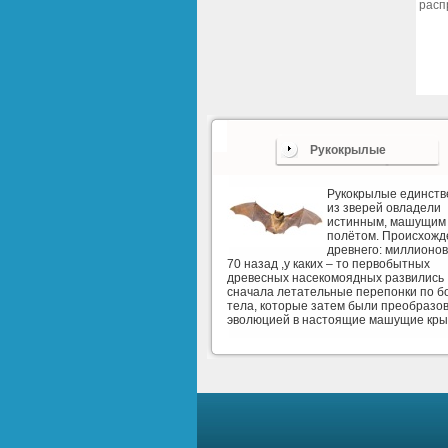
расп
Рукокрылые
Рукокрылые единст
из зверей овладели
истинным, машущим
полётом. Происхожд
древнего: миллионов
70 назад ,у каких – то первобытных
древесных насекомоядных развились
сначала летательные перепонки по б
тела, которые затем были преобразо
эволюцией в настоящие машущие кры