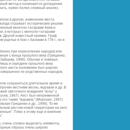
учный метод и начинаются допущения.
зать, нужен более сложный анализ,
эпохи в другую, изменение места
 всегда отражает исторические реалии
ваченный монголо-татарами Киев и
ки, в которых с монголо-татарами
в. Другой известный пример. Граф
ущелье в бою с басками в 778 г., но в
обенно при переселении народов или
иная с конца прошлого века (Грищенко,
Зайцева, 1996). Обычаи и поверья,
я лишь в середине прошлого века
елого аиста-паломника был широко
 совершенно не родственных народов,
огли сохраняться длительное время и
прочие вестники весны, журавли и др. В
жей святочного вождения “козы” у
Гусев, 1987). Аист был непременной
 это также "журавль" (Морохин, 1997).
ская-Грищенко и др., 1996). То же
 белым аистом новой территории на него
венные”. Плюс к этому еще и влияние
".
, очень сложно выделить элементы,
лорные образы очень широко