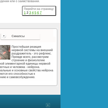
ждении или о заимствовании.
Перейти на страницу:
1
2
3
4
5
6
7
Синапсы
Простейшая реакция
нервной системы на внешний
раздражитель - это рефлекс.
Прежде всего, рассмотрим
строение и физиологию
рной элементарной единицы нервной
вотных и человека - нейрона.
альные и основные свойства нейрона
ются его способностью к
ению и самовозбуждению.