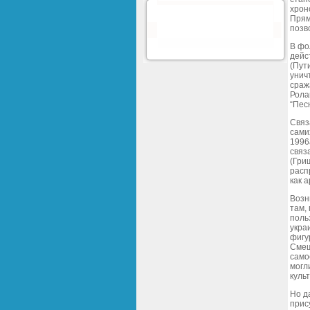
хрон
Прям
позв
В фо
дейс
(Пут
унич
сраж
Рола
“Пес
Связ
сами
1996
связ
(Гри
расп
как а
Возн
там,
поль
укра
фигу
Смеш
само
могл
куль
Но д
прис