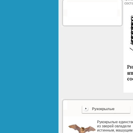
соста
Рукокрылые
Рукокрылые единст
из зверей овладели
истинным, машущим