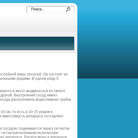
ослойной икры лососей. Он состоит из
кальными рядами. В одном ряду 5
орота и могут выдвигаться из своего
 другой. Внутренний сосуд имеет
 сосуда расположена водосливная трубка
0 см, то есть в 10-15 рядов в
ая вместимость аппарата составляет
х сосудов, поднимается через сетчатое
 с сетчатым колпаком на конусную
из аппарата. Расход воды в аппарате