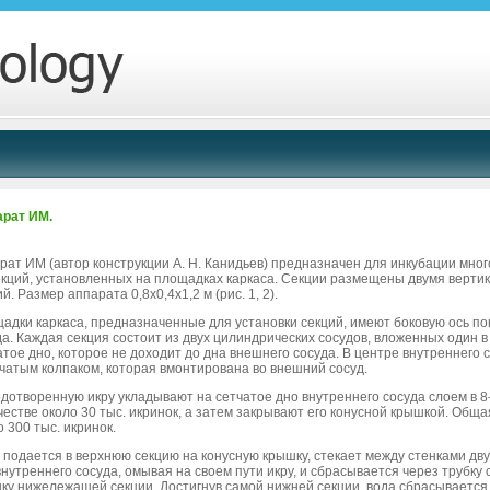
рат ИМ.
рат ИМ (автор конструкции А. Н. Канидьев) предназначен для инкубации мног
екций, установленных на площадках каркаса. Секции размещены двумя верти
й. Размер аппарата 0,8х0,4х1,2 м (рис. 1, 2).
адки каркаса, предназначенные для установки секций, имеют боковую ось пов
да. Каждая секция состоит из двух цилиндрических сосудов, вложенных один в
атое дно, которое не доходит до дна внешнего сосуда. В центре внутреннего
тчатым колпаком, которая вмонтирована во внешний сосуд.
дотворенную икру укладывают на сетчатое дно внутреннего сосуда слоем в 8-1
честве около 30 тыс. икринок, а затем закрывают его конусной крышкой. Общ
 300 тыс. икринок.
 подается в верхнюю секцию на конусную крышку, стекает между стенками дву
внутреннего сосуда, омывая на своем пути икру, и сбрасывается через трубку
ку нижележащей секции. Достигнув самой нижней секции, вода сбрасывается 