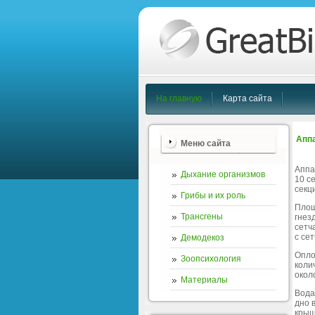
На главную
Карта сайта
Аппа
Меню сайта
Аппа
Дыхание организмов
10 с
секци
Грибы и их роль
Площ
Трансгены
гнез
сетч
с се
Демодекоз
Опло
Зоопсихология
коли
около
Материалы
Вода
дно 
крыш