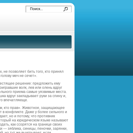
 не позволяет бить того, кто принял
голову меч не сечет».
лестящее решение: предложить ему
игравшие волк, лев или олень вдруг
тельного приема самые уязвимые места.
ка вдруг закладывает руки за спину и,
его впечатляюще.
ем, кто прав». Животное, защищающее
т в конфликте. Даже у более сильного и
ает, но и потому, что противник
 который на юридическом языке называют
ать, как ссорятся на границе своих
 — зяблика, синицы, пеночки, зарянки,
й, но тут же выигрывает, если