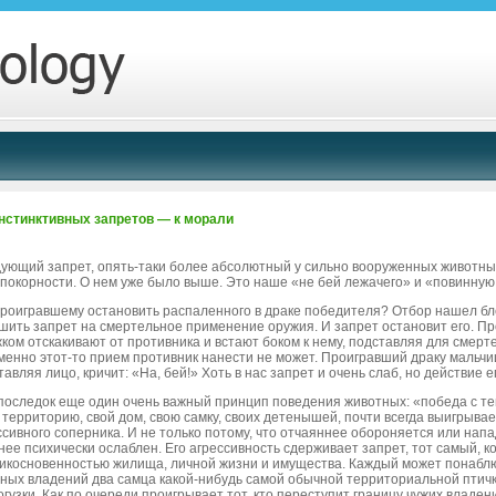
нстинктивных запретов — к морали
ующий запрет, опять-таки более абсолютный у сильно вооруженных животных,
 покорности. О нем уже было выше. Это наше «не бей лежачего» и «повинную 
проигравшему остановить распаленного в драке победителя? Отбор нашел б
шить запрет на смертельное применение оружия. И запрет остановит его. Про
ком отскакивают от противника и встают боком к нему, подставляя для смер
менно этот-то прием противник нанести не может. Проигравший драку мальчиш
тавляя лицо, кричит: «На, бей!» Хоть в нас запрет и очень слаб, но действие 
последок еще один очень важный принцип поведения животных: «победа с т
 территорию, свой дом, свою самку, своих детенышей, почти всегда выигрывае
ссивного соперника. И не только потому, что отчаяннее обороняется или напад
нее психически ослаблен. Его агрессивность сдерживает запрет, тот самый,
икосновенностью жилища, личной жизни и имущества. Каждый может понаблюд
ных владений два самца какой-нибудь самой обычной территориальной птички
огузки. Как по очереди проигрывает тот, кто переступит границу чужих владени