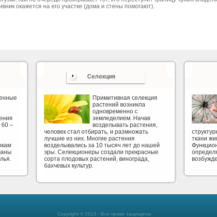
ивник окажется на его участке (дома и стены помогают).
Селекция
венные
Примитивная селекция
растений возникла
одновременно с
ения
земледелием. Начав
 60 –
возделывать растения,
человек стал отбирать, и размножать
структу
лучшие из них. Многие растения
ткани жи
окам
возделывались за 10 тысяч лет до нашей
Функцион
ваны
эры. Селекционеры создали прекрасные
определя
лья.
сорта плодовых растений, винограда,
возбужд
бахчевых культур.
Copyright © 2013 - Все права защищены