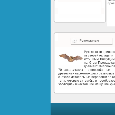
прот
Рукокрылые
Рукокрылые единст
из зверей овладели
истинным, машущим
полётом. Происхожд
древнего: миллионов
70 назад ,у каких – то первобытных
древесных насекомоядных развились
сначала летательные перепонки по б
тела, которые затем были преобразо
эволюцией в настоящие машущие кры