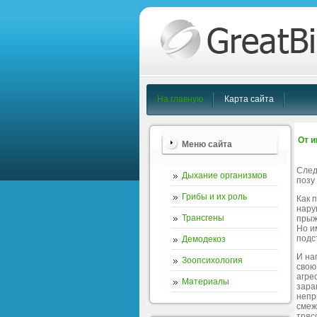
На главную
Карта сайта
От и
Меню сайта
След
Дыхание организмов
позу
Грибы и их роль
Как 
нару
Трансгены
прыж
Но и
подс
Демодекоз
И на
Зоопсихология
свою
агре
Материалы
зара
непр
смеж
тряс