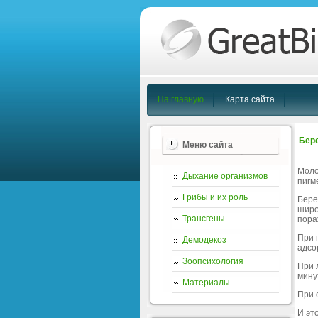
На главную
Карта сайта
Бере
Меню сайта
Моло
Дыхание организмов
пигм
Грибы и их роль
Бере
широ
Трансгены
пора
При 
Демодекоз
адсо
Зоопсихология
При 
мину
Материалы
При 
И эт