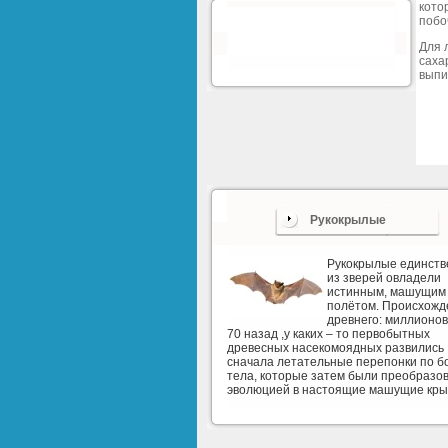
кото
побо
Для 
саха
выпи
Рукокрылые
Рукокрылые единст
из зверей овладели
истинным, машущим
полётом. Происхожд
древнего: миллионов
70 назад ,у каких – то первобытных
древесных насекомоядных развились
сначала летательные перепонки по б
тела, которые затем были преобразо
эволюцией в настоящие машущие кры