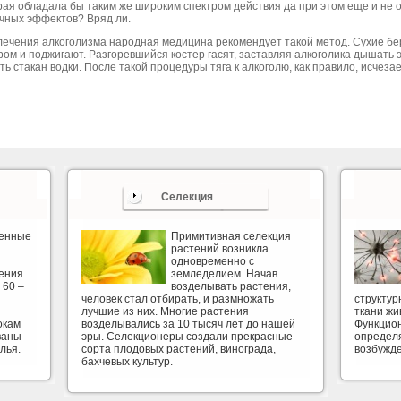
рая обладала бы таким же широким спектром действия да при этом еще и не 
чных эффектов? Вряд ли.
лечения алкоголизма народная медицина рекомендует такой метод. Сухие б
ром и поджигают. Разгоревшийся костер гасят, заставляя алкоголика дышать 
ть стакан водки. После такой процедуры тяга к алкоголю, как правило, исчеза
Селекция
венные
Примитивная селекция
растений возникла
одновременно с
ения
земледелием. Начав
 60 –
возделывать растения,
человек стал отбирать, и размножать
структу
лучшие из них. Многие растения
ткани жи
окам
возделывались за 10 тысяч лет до нашей
Функцион
ваны
эры. Селекционеры создали прекрасные
определя
лья.
сорта плодовых растений, винограда,
возбужд
бахчевых культур.