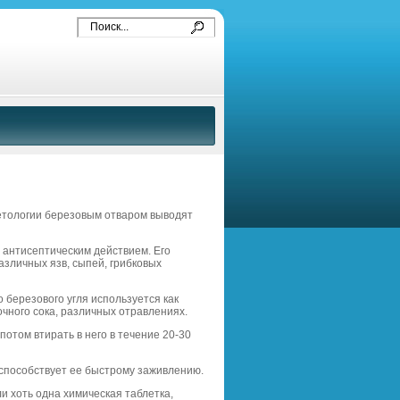
етологии березовым отваром выводят
антисептическим действием. Его
азличных язв, сыпей, грибковых
березового угля используется как
чного сока, различных отравлениях.
отом втирать в него в течение 20-30
 способствует ее быстрому заживлению.
и хоть одна химическая таблетка,