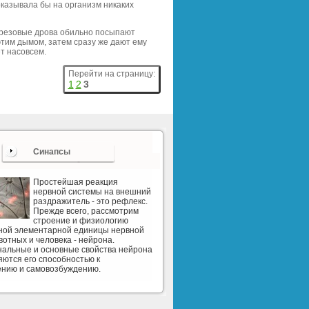
оказывала бы на организм никаких
ерезовые дрова обильно посыпают
этим дымом, затем сразу же дают ему
ет насовсем.
Перейти на страницу:
1
2
3
Синапсы
Простейшая реакция
нервной системы на внешний
раздражитель - это рефлекс.
Прежде всего, рассмотрим
строение и физиологию
рной элементарной единицы нервной
вотных и человека - нейрона.
альные и основные свойства нейрона
ются его способностью к
ению и самовозбуждению.