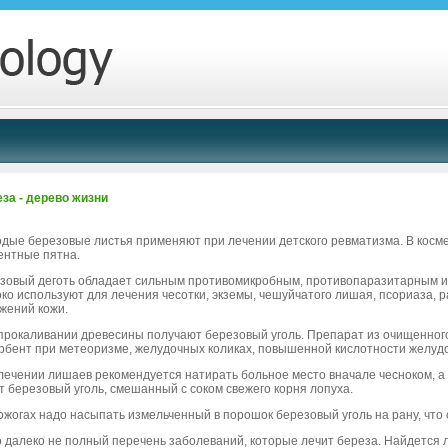
за - дерево жизни
дые березовые листья применяют при лечении детского ревматизма. В косм
ентные пятна.
зовый деготь обладает сильным противомикробным, противопаразитарным и 
ко используют для лечения чесотки, экземы, чешуйчатого лишая, псориаза, р
жений кожи.
прокаливании древесины получают березовый уголь. Препарат из очищенного 
рбент при метеоризме, желудочных коликах, повышенной кислотности желудо
лечении лишаев рекомендуется натирать больное место вначале чесноком, а п
т березовый уголь, смешанный с соком свежего корня лопуха.
ожогах надо насыпать измельченный в порошок березовый уголь на рану, что
о далеко не полный перечень заболеваний, которые лечит береза. Найдется л