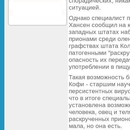
спорадических, ника
ситуацией.
Однако специалист п
Хансен сообщил на 
западных штатах на
прионами среди олен
графствах штата Ко
патогенными "раскр
опасность их переда
употреблении в пищу
Такая возможность 
Кофи - старшим нау
персистентных вирус
что в итоге специал
установлена возмож
человека, овец и те
раскрученных прион
мала, но она есть.