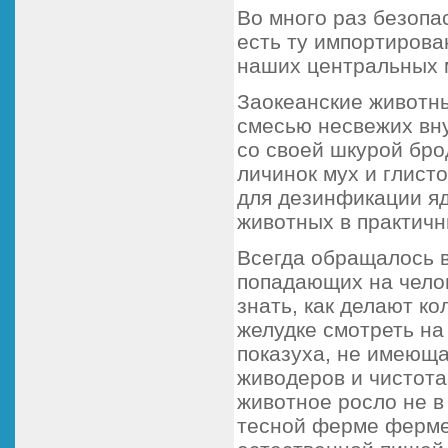
Во много раз безопа
есть ту импортирова
наших центральных м
Заокеанские животны
смесью несвежих вну
со своей шкурой бро
личинок мух и глист
для дезинфикации яд
животных в практичн
Всегда обращалось в
попадающих на челов
знать, как делают ко
желудке смотреть на
показуха, не имеюща
живодеров и чистота
животное росло не в
тесной ферме фермер