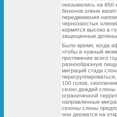
оказывались на 650 
бизонов олени вапит
передвижения напом
чернохвостых оленей
кормятся высоко в г
защищенные долины, 
Было время, когда а
чтобы в нужный мом
протяжении всего го
разнообразную пищу,
миграций стада сло
перегруппироваться,
100 голов, скоплени
сезон дождей слоны 
ограниченной террит
направленные миграц
сезоны слоны предпо
они держатся на отк