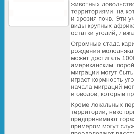
животных довольств
территориями, на ко
и эрозия почв. Эти у
виды крупных африка
остатки угодий, леж
Огромные стада кари
рождения молодняка, 
может достигать 1000
американским, порой
миграции могут быть
играет кормность уг
начала миграций мог
и оводов, которые 
Кроме локальных пе
территории, некото
предпринимают гора
примером могут служ
преодолевают рассто