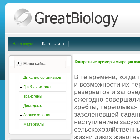
На главную
Карта сайта
Конкретные примеры миграции жи
Меню сайта
В те времена, когда
Дыхание организмов
и возможности их п
Грибы и их роль
резерватов и запов
Трансгены
ежегодно совершали 
хребты, переплывая 
Демодекоз
зазеленевшей саванн
Зоопсихология
наступлением засухи
Материалы
сельскохозяйственны
жизни диких животны