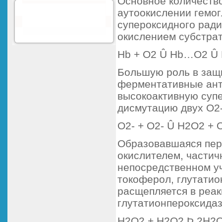
Основное количество
аутоокислении гемог
супероксидного рад
окислением субстрат
Hb + O2 Û Hb…O2 Û 
Большую роль в защи
ферментативные ант
высокоактивную супе
дисмутацию двух O2-
O2- + O2- Û H2O2 + 
Образовавшаяся пер
окислителем, части
непосредственном уч
токоферол, глутатио
расщепляется в реак
глутатионпероксидаз
Н2О2 + Н2О2 Þ 2Н2О