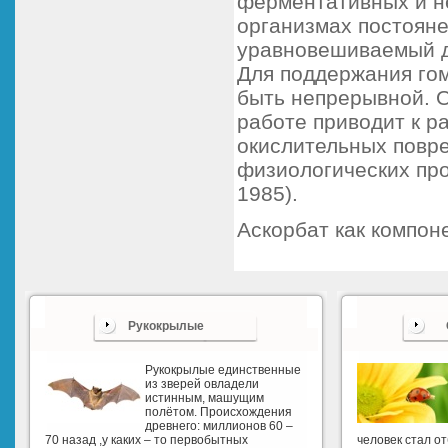
ферментативных и н
организмах постояне
уравновешиваемый д
Для поддержания го
быть непрерывной. 
работе приводит к р
окислительных повре
физиологических про
1985).
Аскорбат как компон
Рукокрылые
Рукокрылые единственные
из зверей овладели
истинным, машущим
полётом. Происхождения
древнего: миллионов 60 –
70 назад ,у каких – то первобытных
человек стал о