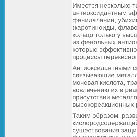
Имеется несколько 
антиоксидантным эфф
фенилаланин, убихи
(каротиноиды, флаво
кольцо только у выс
из фенольных антиок
которые эффективно
процессы перекисног
Антиоксидантными с
связывающие металл
мочевая кислота, тр
вовлечению их в реа
присутствии металл
высокореакционных р
Таким образом, разв
кислородсодержащей
существования защи