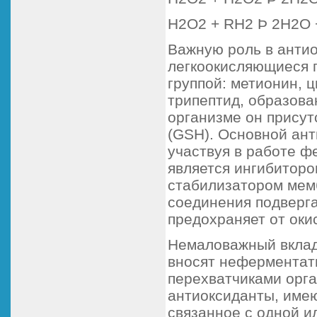
Н2О2 + RH2 Þ 2Н2О 
Важную роль в антио
легкоокисляющиеся 
группой: метионин, 
трипептид, образова
организме он присут
(GSH). Основной ант
участвуя в работе ф
является ингибиторо
стабилизатором мемб
соединения подверга
предохраняет от оки
Немаловажный вклад 
вносят неферментат
перехватчиками орг
антиоксиданты, имею
связанное с одной и