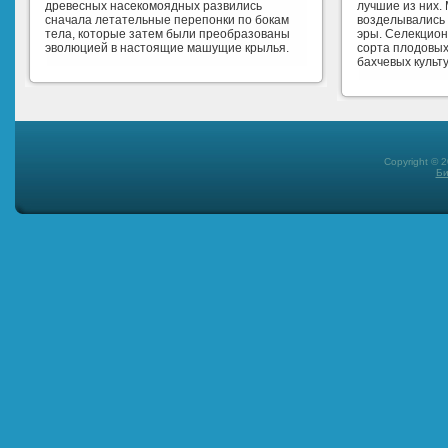
древесных насекомоядных развились
лучшие из них.
сначала летательные перепонки по бокам
возделывались 
тела, которые затем были преобразованы
эры. Селекцио
эволюцией в настоящие машущие крылья.
сорта плодовых
бахчевых культу
Copyright © 
Би