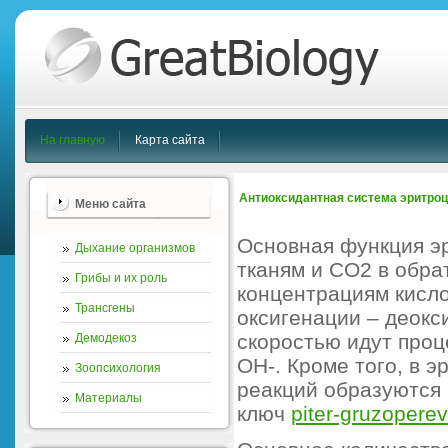
На главную
Карта сайта
Антиоксидантная система эритроц
Меню сайта
Основная функция эр
Дыхание организмов
тканям и СО2 в обра
Грибы и их роль
концентрациям кисл
Трансгены
оксигенации – деокси
скоростью идут проц
Демодекоз
ОН-. Кроме того, в э
Зоопсихология
реакций образуются 
Материалы
ключ
piter-gruzoperev